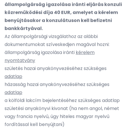
állampolgárság igazolása iránti eljárás konzuli
közreműködési díja 40 EUR, amelyet a kérelem
benyújtásakor a konzulátuson kell befizetni
bankkártyával.
Az állampolgársági vizsgálathoz az alábbi
dokumentumokat szíveskedjen magával hozni:
állampolgárság igazolása iránti
kérelem
nyomtatvány
születés hazai anyakönyvezéséhez szükséges
adatlap
házasság hazai anyakönyvezéséhez szükséges
adatlap
a kölföldi lakcím bejelentéséhez szükséges
adatlap
születési anyakönyvi kivonat (ha nem angol, német
vagy francia nyelvű, úgy hiteles magyar nyelvű
fordítással kell benyújtani)