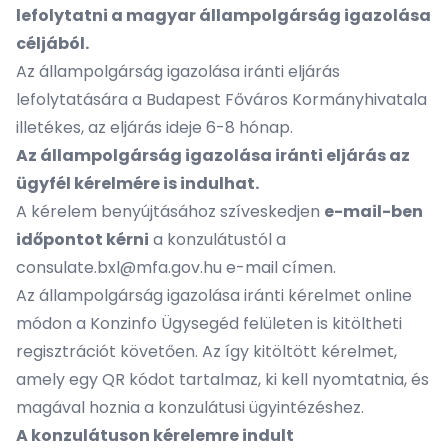
lefolytatni a magyar állampolgárság igazolása
céljából.
Az állampolgárság igazolása iránti eljárás
lefolytatására a Budapest Főváros Kormányhivatala
illetékes, az eljárás ideje 6-8 hónap.
Az állampolgárság igazolása iránti eljárás az
ügyfél kérelmére is indulhat.
A kérelem benyújtásához szíveskedjen
e-mail-ben
időpontot kérni
a konzulátustól a
consulate.bxl@mfa.gov.hu
e-mail címen.
Az állampolgárság igazolása iránti kérelmet online
módon a
Konzinfo Ügysegéd felületen
is kitöltheti
regisztrációt követően. Az így kitöltött kérelmet,
amely egy QR kódot tartalmaz, ki kell nyomtatnia, és
magával hoznia a konzulátusi ügyintézéshez.
A konzulátuson kérelemre indult