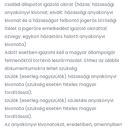
családi állapotot igazoló okirat (házas: házassági
anyakönyvi kivonat; elvált: házassági anyakönyvi
kivonat és a házasságot felbontó jogerős bírósági
ítélet a jogerőre emelkedést igazoló okirattal;
özvegy: egykori házastárs halotti anyakönyvi
kivonata)
Adott esetben igazolni kell a magyar állampolgár
felmenőktől történő leszármazást. Ehhez az alábbi
dokumentumokra lehet szükség:
szülők (esetleg nagyszülők) házassági anyakönyvi
kivonata (szükség esetén hiteles magyar
fordítással);
szülők (esetleg nagyszülők) születési anyakönyvi
kivonata (szükség esetén hiteles magyar
fordítással).
Az anyakönyvi kivonatokat, eredetiben, amennyiben