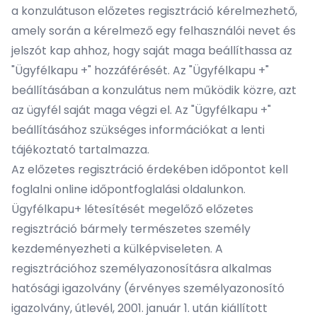
a konzulátuson előzetes regisztráció kérelmezhető,
amely során a kérelmező egy felhasználói nevet és
jelszót kap ahhoz, hogy saját maga beállíthassa az
"Ügyfélkapu +" hozzáférését. Az "Ügyfélkapu +"
beállításában a konzulátus nem működik közre, azt
az ügyfél saját maga végzi el. Az "Ügyfélkapu +"
beállításához szükséges információkat a lenti
tájékoztató tartalmazza.
Az előzetes regisztráció érdekében időpontot kell
foglalni
online időpontfoglalási oldalunkon
.
Ügyfélkapu+ létesítését megelőző előzetes
regisztráció bármely természetes személy
kezdeményezheti a külképviseleten. A
regisztrációhoz személyazonosításra alkalmas
hatósági igazolvány (érvényes személyazonosító
igazolvány, útlevél, 2001. január 1. után kiállított