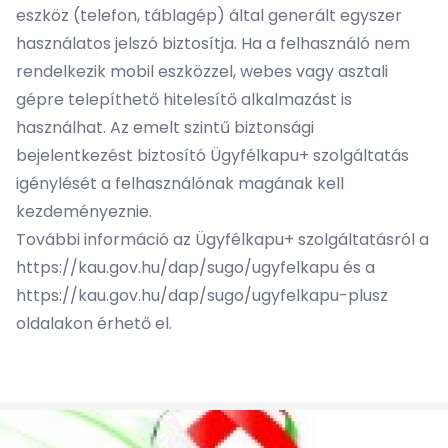
eszköz (telefon, táblagép) által generált egyszer
használatos jelszó biztosítja. Ha a felhasználó nem
rendelkezik mobil eszközzel, webes vagy asztali
gépre telepíthető hitelesítő alkalmazást is
használhat. Az emelt szintű biztonsági
bejelentkezést biztosító Ügyfélkapu+ szolgáltatás
igénylését a felhasználónak magának kell
kezdeményeznie.
További információ az Ügyfélkapu+ szolgáltatásról a
https://kau.gov.hu/dap/sugo/ugyfelkapu
és a
https://kau.gov.hu/dap/sugo/ugyfelkapu-plusz
oldalakon érhető el.