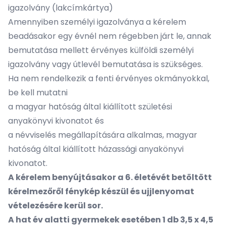
igazolvány (lakcímkártya)
Amennyiben személyi igazolványa a kérelem
beadásakor egy évnél nem régebben járt le, annak
bemutatása mellett érvényes külföldi személyi
igazolvány vagy útlevél bemutatása is szükséges.
Ha nem rendelkezik a fenti érvényes okmányokkal,
be kell mutatni
a magyar hatóság által kiállított születési
anyakönyvi kivonatot és
a névviselés megállapítására alkalmas, magyar
hatóság által kiállított házassági anyakönyvi
kivonatot.
A kérelem benyújtásakor a 6. életévét betöltött
kérelmezőről fénykép készül és ujjlenyomat
vételezésére kerül sor.
A hat év alatti gyermekek esetében 1 db 3,5 x 4,5