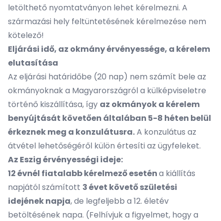
letölthető nyomtatványon
lehet kérelmezni. A
származási hely feltüntetésének kérelmezése nem
kötelező!
Eljárási idő, az okmány érvényessége, a kérelem
elutasítása
Az eljárási határidőbe (20 nap) nem számít bele az
okmányoknak a Magyarországról a külképviseletre
történő kiszállítása, így
az okmányok a kérelem
benyújtását követően általában 5-8 héten belül
érkeznek meg a konzulátusra.
A konzulátus az
átvétel lehetőségéről külön értesíti az ügyfeleket.
Az Eszig érvényességi ideje:
12 évnél fiatalabb kérelmező esetén
a kiállítás
napjától számított
3 évet követő születési
idejének napja
, de legfeljebb a 12. életév
betöltésének napa. (Felhívjuk a figyelmet, hogy a