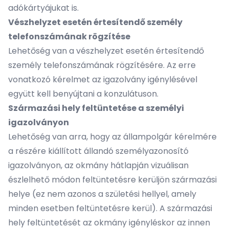
adókártyájukat is.
Vészhelyzet esetén értesítendő személy
telefonszámának rögzítése
Lehetőség van a vészhelyzet esetén értesítendő
személy telefonszámának rögzítésére. Az erre
vonatkozó kérelmet az igazolvány igénylésével
együtt kell benyújtani a konzulátuson.
Származási hely feltüntetése a személyi
igazolványon
Lehetőség van arra, hogy az állampolgár kérelmére
a részére kiállított állandó személyazonosító
igazolványon, az okmány hátlapján vizuálisan
észlelhető módon feltüntetésre kerüljön származási
helye (ez nem azonos a születési hellyel, amely
minden esetben feltüntetésre kerül). A származási
hely feltüntetését az okmány igényléskor az
innen