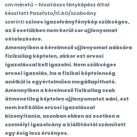
cm méretű – hivatásos fényképész által
készített
Passfoto/ICAO/szabvány
szerinti
színes igazolványfénykép szükséges,
az ő esetükben nem kerül sor ujjlenyomat
vételezésére.
Amennyiben a kérelmező ujjlenyomat adására
fizikailag képtelen, akkor ezt orvosi
igazolással kell igazolni. Nem szükséges
orvosi igazolás, ha a fizikai képtelenség
anélkül is egyértelműen megállapítható.
Amennyiben a kérelmező fizikailag csak
átmenetileg képtelen ujjlenyomatot adni, ezt
nem kell külön orvosi igazolással
bizonyítania, azonban ebben az esetben a
személyi igazolvány a kiállítástól számított
egy évig lesz érvényes.