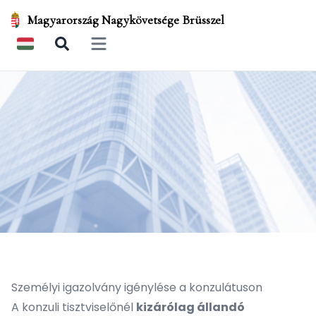
Magyarország Nagykövetsége Brüsszel
Open main menu
Személyi igazolvány igénylése a konzulátuson
A konzuli tisztviselőnél
kizárólag állandó