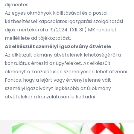
díjmentes.
Az egyes okmányok kiállításával és a postai
kézbesítéssel kapcsolatos igazgatási szolgáltatási
díjak mértékéről a
1
9/2024. (XII. 31.) MK rendelet
melléklete
ad tájékoztatást.
Az elkészült személyi igazolvány átvétele
Az elkészült okmány átvételének lehetőségéről a
konzulátus értesíti az ügyfeleket. Az elkészült
okmányt a konzulátuson személyesen lehet átvenni.
Fontos, hogy a lejárt vagy érvénytelenné vált
személyi igazolványt legkésőbb az új okmány
átvételekor a konzulátuson le kell adni.