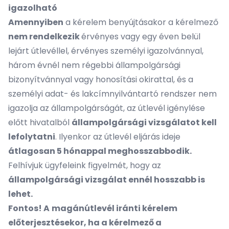
igazolható
Amennyiben
a kérelem benyújtásakor a kérelmező
nem rendelkezik
érvényes vagy egy éven belül
lejárt útlevéllel, érvényes személyi igazolvánnyal,
három évnél nem régebbi állampolgársági
bizonyítvánnyal vagy honosítási okirattal, és a
személyi adat- és lakcímnyilvántartó rendszer nem
igazolja az állampolgárságát, az útlevél igénylése
előtt hivatalból
állampolgársági vizsgálatot kell
lefolytatni
. Ilyenkor az útlevél eljárás ideje
átlagosan 5 hónappal meghosszabbodik.
Felhívjuk ügyfeleink figyelmét, hogy az
állampolgársági vizsgálat ennél hosszabb is
lehet.
Fontos! A
magánútlevél iránti kérelem
előterjesztésekor, ha a kérelmező a