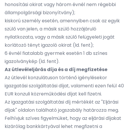
honosítási okirat vagy három évnél nem régebbi
állampolgársági bizonyítvány);
kiskorú személy esetén, amennyiben csak az egyik
szülő van jelen, a másik szülő hozzájáruló
nyilatkozata, vagy a másik szülő felügyeleti jogát
korlátozó tényt igazoló okirat (ld. fent);
6 évnél fiatalabb gyermek esetén 1 db színes
igazolványkép (ld. fent).
Az útlevéleljárás díja és a díj megfizetése
Az útlevél konzulátuson történő igénylésekor
igazgatási szolgáltatási díjat, valamenti ezen felül 40
EUR konzuli közreműködési díjat kell fizetni.
Az igazgatási szolgáltatási díj mértékét az "
Eljárási
díjak
" oldalon található jogszabály határozza meg.
Felhívjuk szíves figyelmüket, hogy az eljárási díjakat
kizárólag bankkártyával lehet megfizetni a