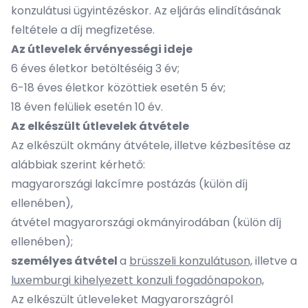
konzulátusi ügyintézéskor. Az eljárás elindításának
feltétele a díj megfizetése.
Az útlevelek érvényességi ideje
6 éves életkor betöltéséig 3 év;
6-18 éves életkor közöttiek esetén 5 év;
18 éven felüliek esetén 10 év.
Az elkészült útlevelek átvétele
Az elkészült okmány átvétele, illetve kézbesítése az
alábbiak szerint kérhető:
magyarországi lakcímre postázás (külön díj
ellenében),
átvétel magyarországi okmányirodában (külön díj
ellenében);
személyes átvétel
a
brüsszeli konzulátuson,
illetve a
luxemburgi kihelyezett konzuli fogadónapokon,
Az elkészült útleveleket Magyarországról