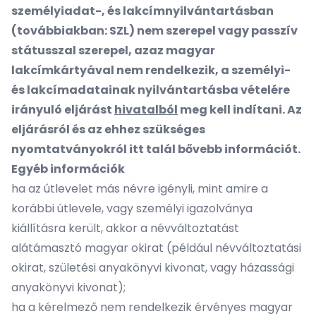
személyiadat-, és lakcímnyilvántartásban
(továbbiakban: SZL) nem szerepel vagy passzív
státusszal szerepel, azaz magyar
lakcímkártyával nem rendelkezik, a személyi-
és lakcímadatainak nyilvántartásba vételére
irányuló eljárást
hivatalból
meg kell indítani.
Az
eljárásról és az ehhez szükséges
nyomtatványokról itt talál bővebb információt.
Egyéb információk
ha az útlevelet más névre igényli, mint amire a
korábbi útlevele, vagy személyi igazolványa
kiállításra került, akkor a névváltoztatást
alátámasztó magyar okirat (például névváltoztatási
okirat, születési anyakönyvi kivonat, vagy házassági
anyakönyvi kivonat);
ha a kérelmező nem rendelkezik érvényes magyar