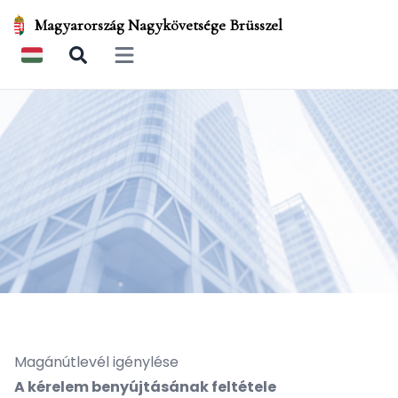
Magyarország Nagykövetsége Brüsszel
Open main menu
Magánútlevél igénylése
A kérelem benyújtásának feltétele