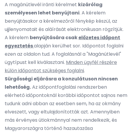
A magánútlevél iránti kérelmet
kizárólag
személyesen lehet benyújtani
. A kérelem
benyújtásakor a kérelmezőről fénykép készül, az
ujjlenyomatait és aláírását elektronikusan rögzítjük.
A kérelem
benyújtására csak
előzetes időpont
egyeztetés
alapján kerülhet sor.
Időpontot foglalni
ezen az oldalon tud.
A foglalásnál a "Magánútlevél"
ügytípust kell kiválasztani.
Minden ügyfél részére
külön időpontot szükséges foglalni
.
Sürgősségi eljárásra a konzulátuson nincsen
lehetőség.
Az időpontfoglalási rendszerben
elérhető időpontoknál korábbi időpontot sajnos nem
tudunk adni abban az esetben sem, ha az okmány
elveszett, vagy eltulajdonították azt. Amennyiben
más érvényes útiokmánnyal nem rendelkezik, és
Magyarországra történő hazautazása