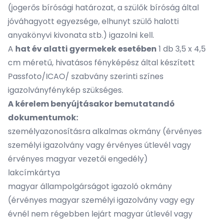
(jogerős bírósági határozat, a szülők bíróság által
jóváhagyott egyezsége, elhunyt szülő halotti
anyakönyvi kivonata stb.) igazolni kell.
A
hat év alatti gyermekek esetében
1 db 3,5 x 4,5
cm méretű, hivatásos fényképész által készített
Passfoto/ICAO/ szabvány szerinti színes
igazolványfénykép szükséges.
A kérelem benyújtásakor bemutatandó
dokumentumok:
személyazonosításra alkalmas okmány (érvényes
személyi igazolvány vagy érvényes útlevél vagy
érvényes magyar vezetői engedély)
lakcímkártya
magyar állampolgárságot igazoló okmány
(érvényes magyar személyi igazolvány vagy egy
évnél nem régebben lejárt magyar útlevél vagy