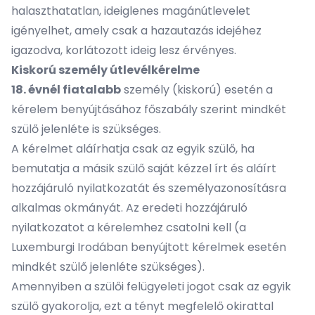
halaszthatatlan, ideiglenes magánútlevelet
igényelhet, amely csak a hazautazás idejéhez
igazodva, korlátozott ideig lesz érvényes.
Kiskorú személy útlevélkérelme
18. évnél fiatalabb
személy (kiskorú) esetén a
kérelem benyújtásához főszabály szerint mindkét
szülő jelenléte is szükséges.
A kérelmet aláírhatja csak az egyik szülő, ha
bemutatja a másik szülő
saját kézzel írt és aláírt
hozzájáruló nyilatkozatát
és személyazonosításra
alkalmas okmányát. Az eredeti hozzájáruló
nyilatkozatot a kérelemhez csatolni kell (a
Luxemburgi Irodában benyújtott kérelmek esetén
mindkét szülő jelenléte szükséges).
Amennyiben a szülői felügyeleti jogot csak az egyik
szülő gyakorolja, ezt a tényt megfelelő okirattal