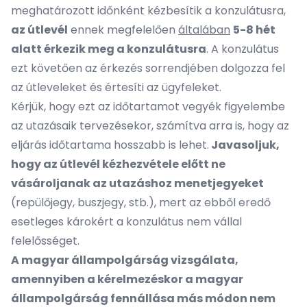
meghatározott időnként kézbesítik a konzulátusra,
az útlevél
ennek megfelelően
általában
5-8 hét
alatt érkezik meg a konzulátusra
. A konzulátus
ezt követően az érkezés sorrendjében dolgozza fel
az útleveleket és értesíti az ügyfeleket.
Kérjük, hogy ezt az időtartamot vegyék figyelembe
az utazásaik tervezésekor, számítva arra is, hogy az
eljárás időtartama hosszabb is lehet.
Javasoljuk,
hogy az útlevél kézhezvétele előtt ne
vásároljanak az utazáshoz menetjegyeket
(repülőjegy, buszjegy, stb.), mert az ebből eredő
esetleges károkért a konzulátus nem vállal
felelősséget.
A magyar állampolgárság vizsgálata,
amennyiben a kérelmezéskor a magyar
állampolgárság fennállása más módon nem