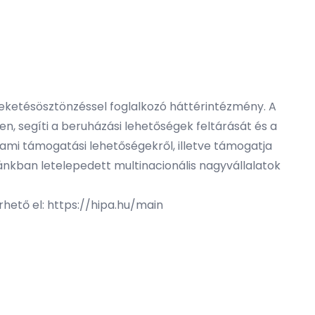
feketésösztönzéssel foglalkozó háttérintézmény. A
n, segíti a beruházási lehetőségek feltárását és a
lami támogatási lehetőségekről, illetve támogatja
ánkban letelepedett multinacionális nagyvállalatok
rhető el:
https://hipa.hu/main