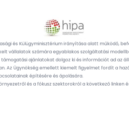
asági és Külügyminisztérium irányítása alatt működő, be
elt vállalatok számára egyablakos szolgáltatási modellbe
 támogatási ajánlatokat dolgoz ki és információt ad az ál
an. Az Ügynökség emellett kiemelt figyelmet fordít a haz
apcsolatainak építésére és ápolására.
rnyezetről és a fókusz szektorokról a következő linken é