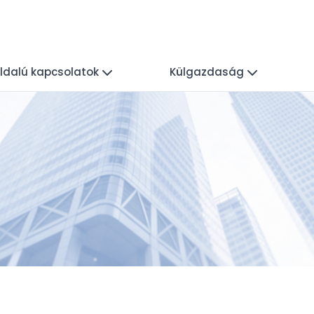
ldalú kapcsolatok
Külgazdaság