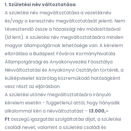
1. Születési név változtatása
A születési név megváltoztatása a vezetéknév
és/vagy a keresztnév megváltoztatását jelenti. Nem
tévesztendő össze a házassági név módosításával
(ld lent). A születési név megváltoztatására minden
magyar állampolgárnak lehetősége van. A kérelem
elbírálása a Budapest Főváros Kormányhivatala
Állampolgársági és Anyakönyvezési Főosztálya
Névváltoztatási és Anyakönyvi Osztályán történik, a
külképviselet kizárólag közreműködő hatóságként
vesz részt az eljárásban.
A születési utónév megváltoztatására irányuló
kérelem esetén - függetlenül attól, hogy hányadik
alkalommal kéri a névváltoztatást –
13.000,-
Ft
összegű igazgatási szolgáltatási díjat, a születési
családi nevet, valamint a születési családi és