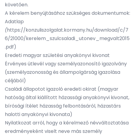
követően.
A kérelem benyújtásához szükséges dokumentumok:
Adatlap
(
https://konzuliszolgalat.kormany.hu/download/c/7
6/21000/kerelem_szulcsaladi_utonev_megvalt2015
.pdf
)
Eredeti magyar születési anyakönyvi kivonat
Érvényes útlevél vagy személyazonosító igazolvány
(személyazonosság és állampolgárság igazolása
céljából)
Családi állapotot igazoló eredeti okirat (magyar
hatóság által kiállított házassági anyakönyvi kivonat,
bírósági ítélet házasság felbontásáról, házastárs
halotti anyakönyvi kivonata)
Nyilatkozat arról, hogy a kérelmező névváltoztatása
eredményeként viselt neve más személy