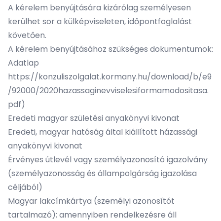
A kérelem benyújtására kizárólag személyesen
kerülhet sor a külképviseleten, időpontfoglalást
követően.
A kérelem benyújtásához szükséges dokumentumok:
Adatlap
https://konzuliszolgalat.kormany.hu/download/b/e9
/92000/2020hazassaginevviselesiformamodositasa.
pdf
)
Eredeti magyar születési anyakönyvi kivonat
Eredeti, magyar hatóság által kiállított házassági
anyakönyvi kivonat
Érvényes útlevél vagy személyazonosító igazolvány
(személyazonosság és állampolgárság igazolása
céljából)
Magyar lakcímkártya (személyi azonosítót
tartalmazó); amennyiben rendelkezésre áll