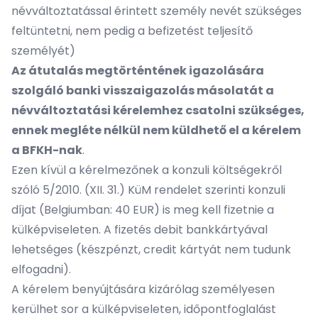
névváltoztatással érintett személy nevét szükséges
feltüntetni, nem pedig a befizetést teljesítő
személyét)
Az átutalás megtörténtének igazolására
szolgáló banki visszaigazolás másolatát a
névváltoztatási kérelemhez csatolni szükséges,
ennek megléte nélkül nem küldhető el a kérelem
a BFKH-nak
.
Ezen kívül a kérelmezőnek a konzuli költségekről
szóló 5/2010. (XII. 31.) KüM rendelet szerinti konzuli
díjat (Belgiumban: 40 EUR) is meg kell fizetnie a
külképviseleten. A fizetés debit bankkártyával
lehetséges (készpénzt, credit kártyát nem tudunk
elfogadni).
A kérelem benyújtására kizárólag személyesen
kerülhet sor a külképviseleten, időpontfoglalást