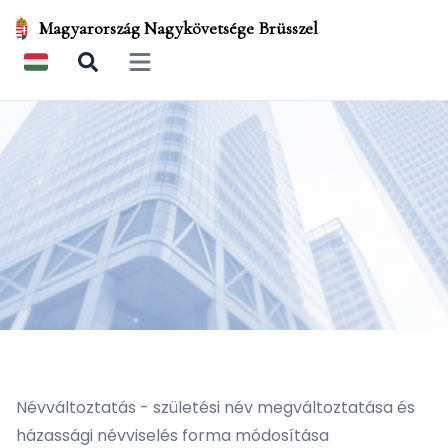
Magyarország Nagykövetsége Brüsszel
Open main menu
Névváltoztatás - születési név megváltoztatása és
házassági névviselés forma módosítása