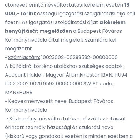
utónevet érintő névváltoztatási kérelem esetén
18
000,- forint
összegű igazgatási szolgáltatási díja kell
fizetni.
Az igazgatási szolgáltatási díjat
a kérelem
benyújtását megelőzően
a Budapest Főváros
Kormányhivatala által megjelölt számlára kell
megfizetni:
•
Számlaszám:
10023002-00299592-00000000
A külföldről történő utaláshoz szükséges adatok:
Account Holder: Magyar Államkincstár IBAN: HU94
1002 3002 0029 9592 0000 0000 SWIFT code:
MANEHUHB
•
Kedvezményezett neve:
Budapest Főváros
Kormányhivatala
•
Közlemény:
névváltoztatás - névváltoztatással
érintett személy házassági és születési neve
(kiskorú vagy gondokolt esetén is minden esetben a