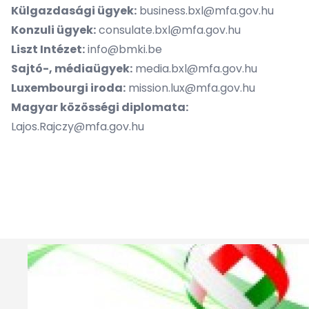
Külgazdasági ügyek:
business.bxl@mfa.gov.hu
Konzuli ügyek:
consulate.bxl@mfa.gov.hu
Liszt Intézet:
info@bmki.be
Sajtó-, médiaügyek:
media.bxl@mfa.gov.hu
Luxembourgi iroda:
mission.lux@mfa.gov.hu
Magyar közösségi diplomata:
Lajos.Rajczy@mfa.gov.hu