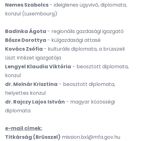
Nemes Szabolcs
- ideiglenes ügyvivő, diplomata,
konzul (Luxembourg)
Badinka Ágota
- regionális gazdasági igazgató
Bősze Dorottya
- külgazdasági attasé
Kovács Zsófia
- kulturális diplomata, a brüsszeli
Liszt Intézet igazgatója
Lengyel Klaudia Viktória
- beosztott diplomata,
konzul
dr. Molnár Krisztina
- beosztott diplomata,
helyettes konzul
dr. Rajczy Lajos
István
- magyar közösségi
diplomata
e-mail címek:
Titkárság (Brüsszel)
mission.bxl@mfa.gov.hu