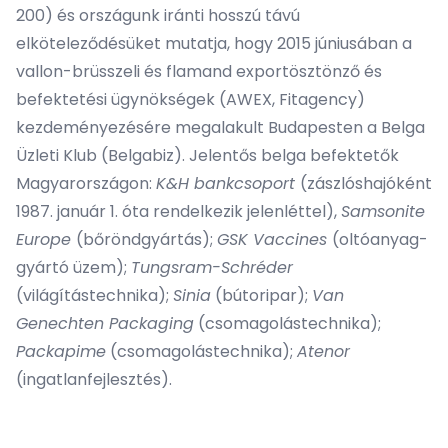
200) és országunk iránti hosszú távú
elköteleződésüket mutatja, hogy 2015 júniusában a
vallon-brüsszeli és flamand exportösztönző és
befektetési ügynökségek (AWEX, Fitagency)
kezdeményezésére megalakult Budapesten a Belga
Üzleti Klub (Belgabiz). Jelentős belga befektetők
Magyarországon:
K&H bankcsoport
(zászlóshajóként
1987. január 1. óta rendelkezik jelenléttel),
Samsonite
Europe
(bőröndgyártás);
GSK Vaccines
(oltóanyag-
gyártó üzem);
Tungsram-Schréder
(világítástechnika);
Sinia
(bútoripar);
Van
Genechten Packaging
(csomagolástechnika);
Packapime
(csomagolástechnika);
Atenor
(ingatlanfejlesztés).