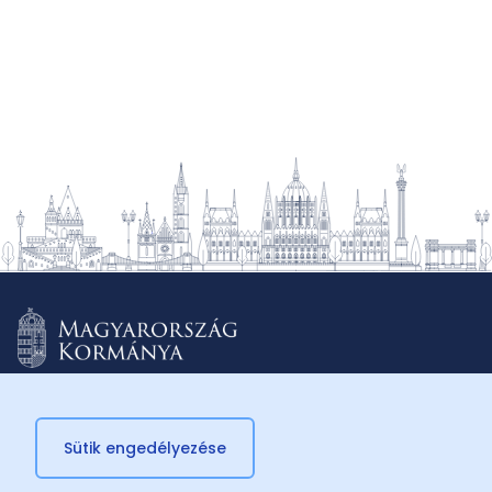
Sütik engedélyezése
© 2026 Külügyminisztérium