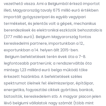
vezethető vissza. Ami a Belgiumból érkező importot
illeti, Magyarország tavaly 675 millió euró értékben
importált gyógyszeripari és egyéb vegyipari
termékeket, és jelentős volt a gépek, mechanikus
berendezések és elektronikai eszközök behozatala is
(377 millió euró). Belgium Magyarország fontos
kereskedelmi partnere, importunkban a 12.,
exportunkban a 14. helyen állt 2015-ben.
Belgium befektetések terén évek óta a 7-8.
legfontosabb partnerünk; a rendszerváltás óta
mintegy 1,23 milliárd euró belga működő tőke
érkezett hazánkba. A befektetések széles
spektrumot ölelnek fel: élelmiszeripar, építőipar,
energetika, fogyasztási cikkek gyártása, bankok,
biztosítók, kereskedelem stb. A magyar piacon jelen
lévő belgiumi vállalatok nagy számát (több mint