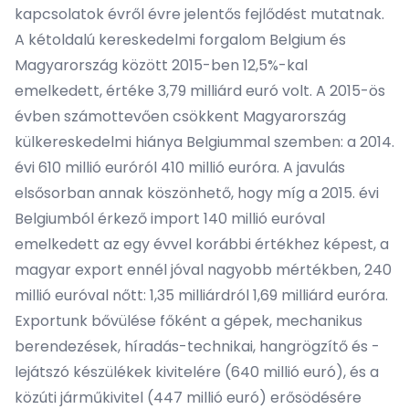
kapcsolatok évről évre jelentős fejlődést mutatnak.
A kétoldalú kereskedelmi forgalom Belgium és
Magyarország között 2015-ben 12,5%-kal
emelkedett, értéke 3,79 milliárd euró volt. A 2015-ös
évben számottevően csökkent Magyarország
külkereskedelmi hiánya Belgiummal szemben: a 2014.
évi 610 millió euróról 410 millió euróra. A javulás
elsősorban annak köszönhető, hogy míg a 2015. évi
Belgiumból érkező import 140 millió euróval
emelkedett az egy évvel korábbi értékhez képest, a
magyar export ennél jóval nagyobb mértékben, 240
millió euróval nőtt: 1,35 milliárdról 1,69 milliárd euróra.
Exportunk bővülése főként a gépek, mechanikus
berendezések, híradás-technikai, hangrögzítő és -
lejátszó készülékek kivitelére (640 millió euró), és a
közúti járműkivitel (447 millió euró) erősödésére