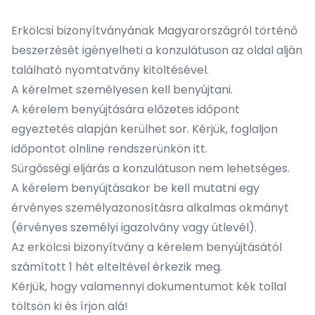
Erkölcsi bizonyítványának Magyarországról történő
beszerzését igényelheti a konzulátuson az oldal alján
található nyomtatvány kitöltésével.
A kérelmet személyesen kell benyújtani.
A kérelem benyújtására előzetes időpont
egyeztetés alapján kerülhet sor.
Kérjük, foglaljon
időpontot olnline rendszerünkön itt.
Sürgősségi eljárás a konzulátuson nem lehetséges.
A kérelem benyújtásakor be kell mutatni egy
érvényes személyazonosításra alkalmas okmányt
(érvényes személyi igazolvány vagy útlevél).
Az erkölcsi bizonyítvány a kérelem benyújtásától
számított 1 hét elteltével érkezik meg.
Kérjük, hogy valamennyi dokumentumot kék tollal
töltsön ki és írjon alá!