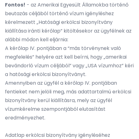
Fontos!
- az Amerikai Egyesült Államokba történő
beutazás céljából történő vízum igényléshez
kérelmezett „Hatósági erkölcsi bizonyítvány
kiállítása iránti kérőlap” kitöltésekor az ügyfélnek az
alábbi módon kell eljárnia:
A kérőlap IV. pontjában a “más törvénynek való
megfelelés” helyére azt kell beírni, hogy „amerikai
bevándorló vízum céljából” vagy „USA vízumhoz” kéri
a hatósági erkölcsi bizonyítványt.
Amennyiben az ügyfél a kérőlap IV. pontjában
fentieket nem jelöli meg, más adattartalmú erkölcsi
bizonyítvány kerül kiállításra, mely az ügyfél
vízumkérelme szempontjából elutasítást
eredményezhet.
Adatlap erkölcsi bizonyítvány igényléséhez