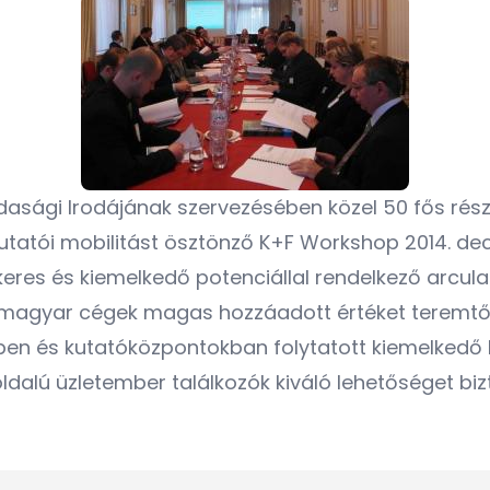
sági Irodájának szervezésében közel 50 fős részvét
kutatói mobilitást ösztönző K+F Workshop 2014. d
eres és kiemelkedő potenciállal rendelkező arcula
. A magyar cégek magas hozzáadott értéket terem
en és kutatóközpontokban folytatott kiemelkedő
étoldalú üzletember találkozók kiváló lehetőséget 