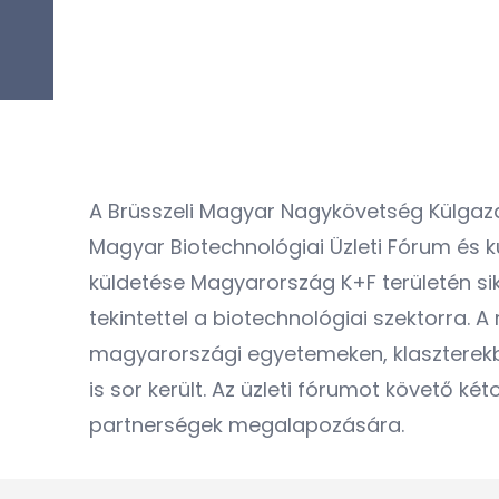
A Brüsszeli Magyar Nagykövetség Külgazda
Magyar Biotechnológiai Üzleti Fórum és 
küldetése Magyarország K+F területén sik
tekintettel a biotechnológiai szektorra
magyarországi egyetemeken, klaszterekb
is sor került. Az üzleti fórumot követő k
partnerségek megalapozására.