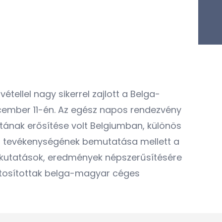
ellel nagy sikerrel zajlott a Belga-
ecember 11-én. Az egész napos rendezvény
tának erősítése volt Belgiumban, különös
tő tevékenységének bemutatása mellett a
 kutatások, eredmények népszerűsítésére
biztosítottak belga-magyar céges