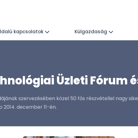
ldalú kapcsolatok
Külgazdaság
hnológiai Üzleti Fórum 
jának szervezésében közel 50 fős részvétellel nagy siker
p 2014. december 11-én.