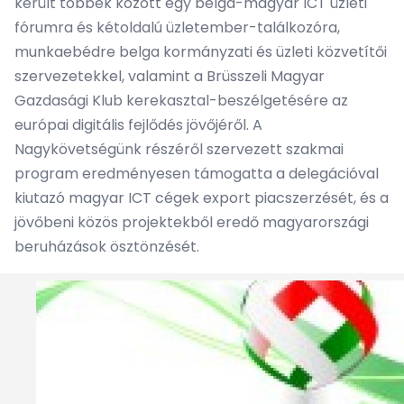
került többek között egy belga-magyar ICT üzleti
fórumra és kétoldalú üzletember-találkozóra,
munkaebédre belga kormányzati és üzleti közvetítői
szervezetekkel, valamint a Brüsszeli Magyar
Gazdasági Klub kerekasztal-beszélgetésére az
európai digitális fejlődés jövőjéről. A
Nagykövetségünk részéről szervezett szakmai
program eredményesen támogatta a delegációval
kiutazó magyar ICT cégek export piacszerzését, és a
jövőbeni közös projektekből eredő magyarországi
beruházások ösztönzését.