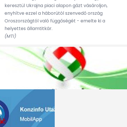
keresztül Ukrajna piaci alapon gázt vásároljon,
enyhítve ezzel a háborútól szenvedő ország
Oroszországtól való függőségét - emelte ki a
helyettes államtitkár.
(MTI)