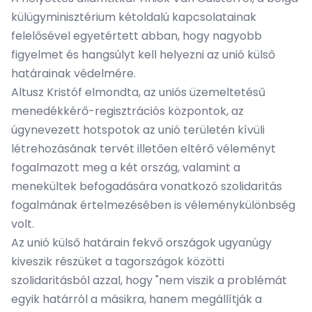
külügyminisztérium kétoldalú kapcsolatainak
felelősével egyetértett abban, hogy nagyobb
figyelmet és hangsúlyt kell helyezni az unió külső
határainak védelmére.
Altusz Kristóf elmondta, az uniós üzemeltetésű
menedékkérő-regisztrációs központok, az
úgynevezett hotspotok az unió területén kívüli
létrehozásának tervét illetően eltérő véleményt
fogalmazott meg a két ország, valamint a
menekültek befogadására vonatkozó szolidaritás
fogalmának értelmezésében is véleménykülönbség
volt.
Az unió külső határain fekvő országok ugyanúgy
kiveszik részüket a tagországok közötti
szolidaritásból azzal, hogy "nem viszik a problémát
egyik határról a másikra, hanem megállítják a