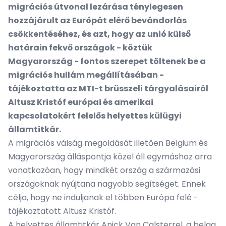
migrációs útvonal lezárása ténylegesen
hozzájárult az Európát elérő bevándorlás
csökkentéséhez, és azt, hogy az unió külső
határain fekvő országok - köztük
Magyarország - fontos szerepet töltenek be a
migrációs hullám megállításában -
tájékoztatta az MTI-t brüsszeli tárgyalásairól
Altusz Kristóf európai és amerikai
kapcsolatokért felelős helyettes külügyi
államtitkár.
A migrációs válság megoldását illetően Belgium és
Magyarország álláspontja közel áll egymáshoz arra
vonatkozóan, hogy mindkét ország a származási
országoknak nyújtana nagyobb segítséget. Ennek
célja, hogy ne induljanak el többen Európa felé -
tájékoztatott Altusz Kristóf.
A helyettes államtitkár Anick Van Calsterrel, a belga