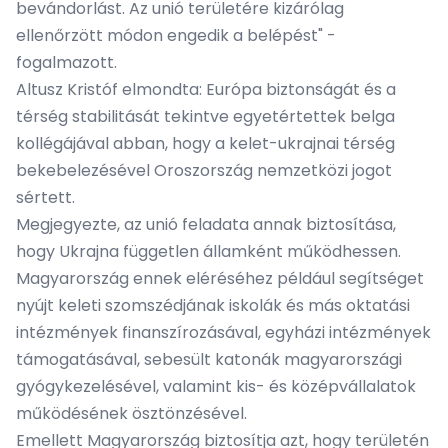
bevándorlást. Az unió területére kizárólag
ellenőrzött módon engedik a belépést" -
fogalmazott.
Altusz Kristóf elmondta: Európa biztonságát és a
térség stabilitását tekintve egyetértettek belga
kollégájával abban, hogy a kelet-ukrajnai térség
bekebelezésével Oroszország nemzetközi jogot
sértett.
Megjegyezte, az unió feladata annak biztosítása,
hogy Ukrajna független államként működhessen.
Magyarország ennek eléréséhez például segítséget
nyújt keleti szomszédjának iskolák és más oktatási
intézmények finanszírozásával, egyházi intézmények
támogatásával, sebesült katonák magyarországi
gyógykezelésével, valamint kis- és középvállalatok
működésének ösztönzésével.
Emellett Magyarország biztosítja azt, hogy területén