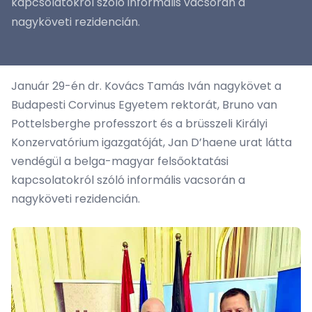
kapcsolatokról szóló informális vacsorán a
nagyköveti rezidencián.
Január 29-én dr. Kovács Tamás Iván nagykövet a
Budapesti Corvinus Egyetem rektorát, Bruno van
Pottelsberghe professzort és a brüsszeli Királyi
Konzervatórium igazgatóját, Jan D’haene urat látta
vendégül a belga-magyar felsőoktatási
kapcsolatokról szóló informális vacsorán a
nagyköveti rezidencián.