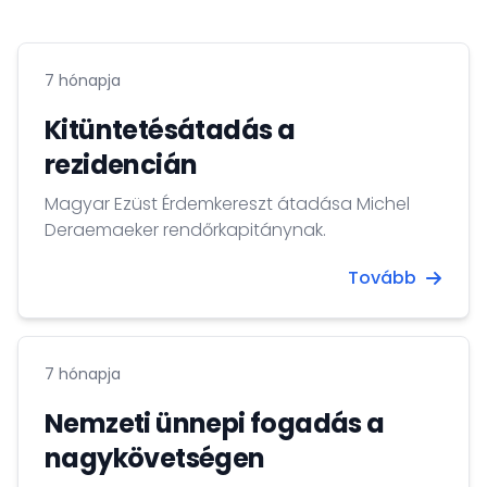
7 hónapja
Kitüntetésátadás a
rezidencián
Magyar Ezüst Érdemkereszt átadása Michel
Deraemaeker rendőrkapitánynak.
Tovább
7 hónapja
Nemzeti ünnepi fogadás a
nagykövetségen