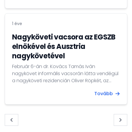
Iván nagykövet tartott előadást a magyar EU-
elnökség eredményeiről, bemutatva
nagykövetségünk tevékenységét és sikeres
1 éve
programjait Belgiumban és Luxemburgban.
Nagyköveti vacsora az EGSZB
elnökével és Ausztria
nagykövetével
Február 6-án dr. Kovács Tamás Iván
nagykövet informális vacsorán látta vendégül
a nagyköveti rezidencián Oliver Röpkét, az
Európai Gazdasági és Szociális Bizottság
Tovább
(EGSZB) elnökét és Jürgen Meindlt, Ausztria
belgiumi nagykövetét.
« Previous
Next 