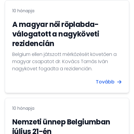
10 hónapja
A magyar női röplabda-
válogatott a nagyköveti
rezidencián
Belgium ellen játszott mérkőzését követően a
magyar csapatot dr. Kovács Tamás Iván
nagykövet fogadta a rezidencián.
Tovább
10 hónapja
Nemzeti ünnep Belgiumban
július 21-én