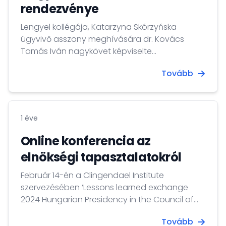
rendezvénye
Lengyel kollégája, Katarzyna Skórzyńska
ügyvivő asszony meghívására dr. Kovács
Tamás Iván nagykövet képviselte
Magyarországot a lengyel EU-elnökség által
Tovább
szervezett második misszióvezetői
rendezvényen február 18-án, ahol Prof.
Alexander Mattelaer tartott előadást a
biztonság, védelem és külpolitika belga
1 éve
aspektusairól.
Online konferencia az
elnökségi tapasztalatokról
Február 14-én a Clingendael Institute
szervezésében ’Lessons learned exchange
2024 Hungarian Presidency in the Council of
the European Union’ címmel megrendezésre
Tovább
került online konferencián dr. Kovács Tamás