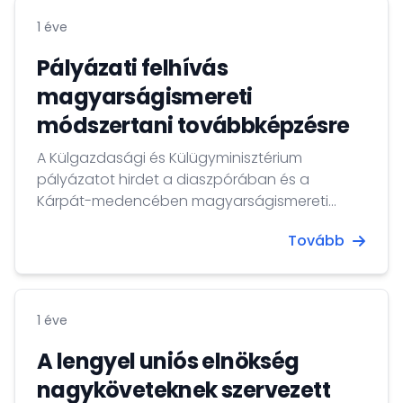
1 éve
Pályázati felhívás
magyarságismereti
módszertani továbbképzésre
A Külgazdasági és Külügyminisztérium
pályázatot hirdet a diaszpórában és a
Kárpát-medencében magyarságismereti
oktatást folytató önkéntes oktatók számára a
Tovább
külföldön élő magyarok személyes és szakmai
kötődésének erősítésére.
1 éve
A lengyel uniós elnökség
nagyköveteknek szervezett