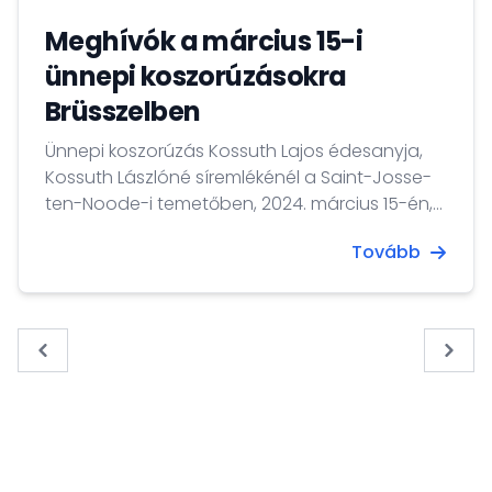
nemzetközi béke és biztonság szavatolása és
erősítése érdekében.
Meghívók a március 15-i
ünnepi koszorúzásokra
Brüsszelben
Ünnepi koszorúzás Kossuth Lajos édesanyja,
Kossuth Lászlóné síremlékénél a Saint-Josse-
ten-Noode-i temetőben, 2024. március 15-én,
14:30 órakor, és báró Jósika Miklós
Tovább
emléktáblájánál (rue de la Commune 25, 1210
Saint-Josse-ten-Noode), március 15-én 15
órakor.
« Previous
Next 