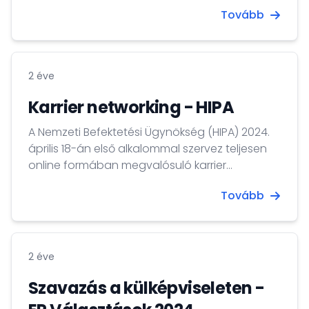
amelyet a Külgazdasági és Külügyminisztérium
Tovább
és a Nemzeti Közszolgálati Egyetem szakmai
együttműködésének keretében valósít meg.
2 éve
Karrier networking - HIPA
A Nemzeti Befektetési Ügynökség (HIPA) 2024.
április 18-án első alkalommal szervez teljesen
online formában megvalósuló karrier
networking eseményt. Az esemény fő célja,
Tovább
hogy a résztvevők számára bemutassuk a
magyarországi karrier-lehetőségeket, és a
megjelenő cégeken keresztül a különböző
szektorokról egy általános képet nyújtsunk az
2 éve
érdeklődőknek.
Szavazás a külképviseleten -