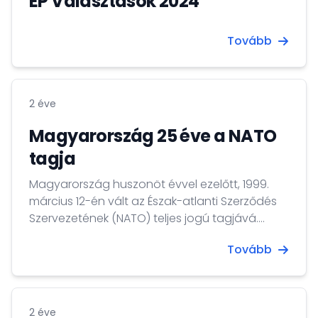
EP Választások 2024
Tovább
2 éve
Magyarország 25 éve a NATO
tagja
Magyarország huszonöt évvel ezelőtt, 1999.
március 12-én vált az Észak-atlanti Szerződés
Szervezetének (NATO) teljes jogú tagjává.
Négy nappal később, 1999. március 16-án
Tovább
felvonták hazánk nemzeti lobogóját a NATO
brüsszeli központjában. Magyarország azóta
is a Szövetség aktív és elkötelezett tagja, és 31
szövetségesével együtt fáradozik a
2 éve