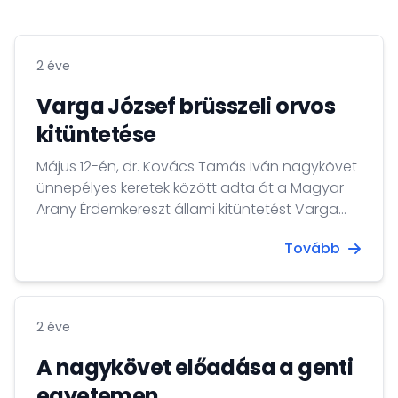
2 éve
Varga József brüsszeli orvos
kitüntetése
Május 12-én, dr. Kovács Tamás Iván nagykövet
ünnepélyes keretek között adta át a Magyar
Arany Érdemkereszt állami kitüntetést Varga
József orvosnak, a brüsszeli 82. sz. Báthory
Tovább
István cserkészcsapat alapítójának.
2 éve
A nagykövet előadása a genti
egyetemen