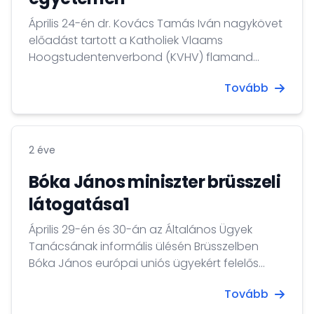
Április 24-én dr. Kovács Tamás Iván nagykövet
előadást tartott a Katholiek Vlaams
Hoogstudentenverbond (KVHV) flamand
diákegyesület tagjai számára a Genti
Tovább
Egyetemen, „Magyarország szerepe az EU-
ban” címmel.
2 éve
Bóka János miniszter brüsszeli
látogatása1
Április 29-én és 30-án az Általános Ügyek
Tanácsának informális ülésén Brüsszelben
Bóka János európai uniós ügyekért felelős
miniszter képviselte Magyarországot. Az ülést a
Tovább
2004-es bővítés 20. évfordulójának
kontextusában rendezték meg; 2004. május 1-