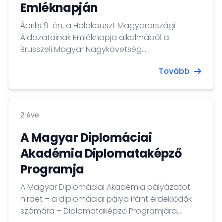
Emléknapján
Április 9-én, a Holokauszt Magyarországi
Áldozatainak Emléknapja alkalmából a
Brüsszeli Magyar Nagykövetség
megemlékezést szervezett a Brüsszeli Liszt
Tovább
Intézetben, ahol dr. Kovács Tamás Iván
nagykövet mondott ünnepi beszédet. A
megemlékezésen Báró Regina Sluszny
holokauszt túlélő, bújtatott gyermek osztotta
2 éve
meg emlékeit, valamint “Menekülés Ukrajnából:
Testvérem őrzője vagyok-e?” című kiállítás is
A Magyar Diplomáciai
bemutatásra került.
Akadémia Diplomataképző
Programja
A Magyar Diplomáciai Akadémia pályázatot
hirdet – a diplomáciai pálya iránt érdeklődők
számára – Diplomataképző Programjára,