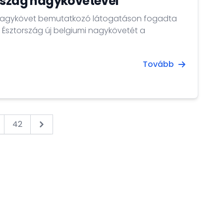
rszág nagykövetével
 nagykövet bemutatkozó látogatáson fogadta
, Észtország új belgiumi nagykövetét a
Tovább
42
Next &raquo;