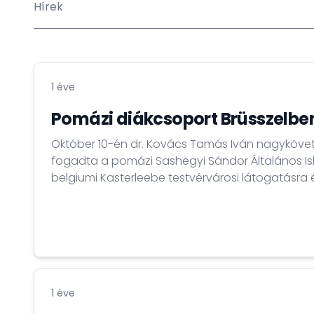
Hírek
1 éve
Pomázi diákcsoport Brüsszelbe
Október 10-én dr. Kovács Tamás Iván nagykövet 
fogadta a pomázi Sashegyi Sándor Általános I
belgiumi Kasterleebe testvérvárosi látogatásra 
1 éve