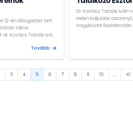
erelnök
Találkozó Észto
Dr. Kovács Tamás Iván
Helen Kaljuläte asszonyt
r 12-én látogatást tett
nagyköveti Rezidencián.
Orbán Viktor
nt dr. Kovács Tamás Iván
Tovább
2
3
4
5
6
7
8
9
10
...
41
evious