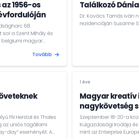
 az 1956-os
Találkozó Dáni
évfordulóján
Dr. Kovács Tamás Iván
rezidenciáján Susanne S
dságharc 68.
 sor a Szent Mihály és
a belgiumi magyar
 Sírjához, ahol dr.
Tovább
 beszédet.
1 éve
követeknek
Magyar kreatív 
nagykövetség s
yű FN Herstal és Thales
Szeptember 18-20-a köz
g az uniós tagállami
Külgazdasági Irodája és
way-day” eseményét. A
mint az Enterprise Euro