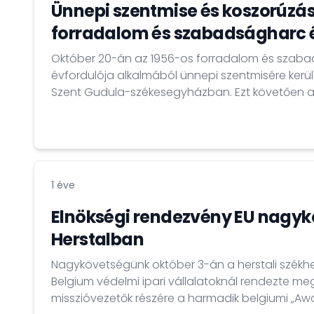
Ünnepi szentmise és koszorúzás
forradalom és szabadságharc 
Október 20-án az 1956-os forradalom és szaba
évfordulója alkalmából ünnepi szentmisére került
Szent Gudula-székesegyházban. Ezt követően 
közösség gyertyákkal vonult az Ismeretlen Katona
Kovács Tamás Iván nagykövet mondott ünnepi
1 éve
Elnökségi rendezvény EU nagy
Herstalban
Nagykövetségünk október 3-án a herstali székhel
Belgium védelmi ipari vállalatoknál rendezte me
misszióvezetők részére a harmadik belgiumi „A