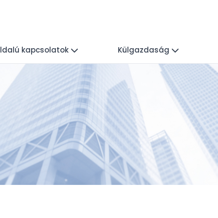
ldalú kapcsolatok
Külgazdaság