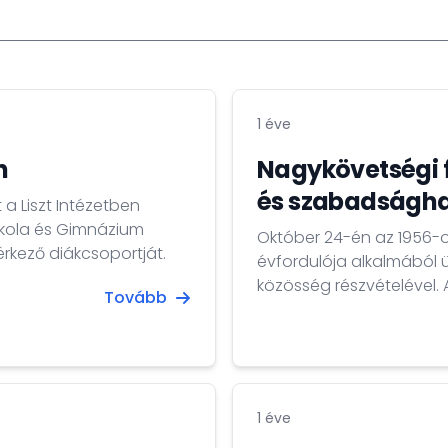
1 éve
n
Nagykövetségi 
és szabadságha
a Liszt Intézetben
skola és Gimnázium
Október 24-én az 1956-
érkező diákcsoportját.
évfordulója alkalmából 
közösség részvételével.
Tovább
dr. Kovács Tamás Iván na
Bálint Európai Unió mell
nagykövet, Dr. Balogh Is
Észak-atlanti Tanácsban
katonai és légügyi attas
1 éve