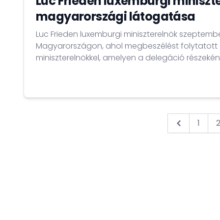
Luc Frieden luxemburgi miniszt
magyarországi látogatása
Luc Frieden luxemburgi miniszterelnök szeptembe
Magyarországon, ahol megbeszélést folytatott 
miniszterelnökkel, amelyen a delegáció részeké
nagykövet is részt vett.
1
&laquo; Pr