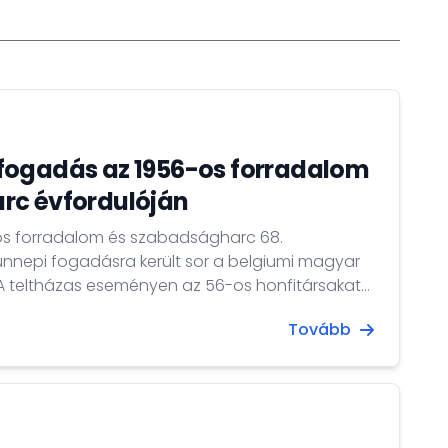
fogadás az 1956-os forradalom
rc évfordulóján
os forradalom és szabadságharc 68.
ünnepi fogadásra került sor a belgiumi magyar
 A teltházas eseményen az 56-os honfitársakat
gykövet és felesége, Dr. Szepessy Edit, Dr. Ódor
Tovább
etti állandó képviselő nevében Bánfalvi Levente
tván, Magyarország állandó képviselője az
 és Kálló László dandártábornok, véderő-,
é köszöntötte.