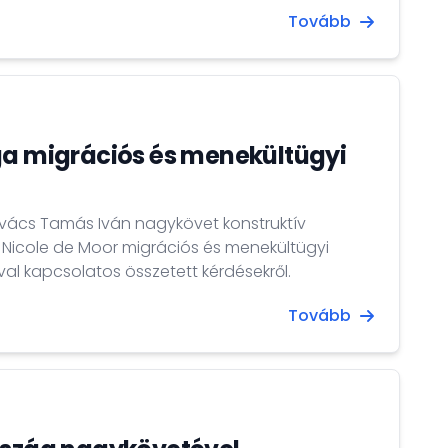
v ipari és „smart city” szervezett céges
Tovább
emutatóra került sor a brüsszeli Magyarország
 Design September égisze alatt. A delegációt dr.
követ és Bősze Dorottya külgazdasági attasé
ga migrációs és menekültügyi
vács Tamás Iván nagykövet konstruktív
 Nicole de Moor migrációs és menekültügyi
óval kapcsolatos összetett kérdésekről.
Tovább