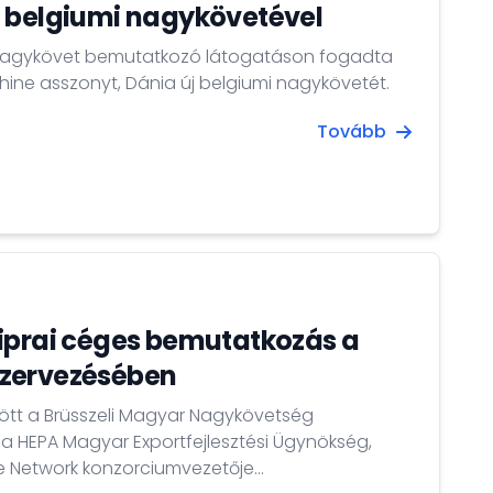
a belgiumi nagykövetével
 nagykövet bemutatkozó látogatáson fogadta
hine asszonyt, Dánia új belgiumi nagykövetét.
Tovább
iprai céges bemutatkozás a
zervezésében
ött a Brüsszeli Magyar Nagykövetség
 a HEPA Magyar Exportfejlesztési Ügynökség,
pe Network konzorciumvezetője