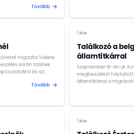
ség európai stratégiai
együttműködésében kreatí
Tovább
másrészt a belga és
kiutazásra és szakmai b
lőjének uniós tagállami
Házban (Loi9) a Brussels
t.
Kovács Tamás Iván nagy
fogadták.
1 éve
nél
Találkozó a bel
államtitkárral
övetet fogadta Valerie
beszélés során többek
Szeptember 16-án dr. Ko
apcsolatokról és az
megbeszélést folytatott
k magyar uniós elnökségi
államtitkárral a migráci
Tovább
1 éve