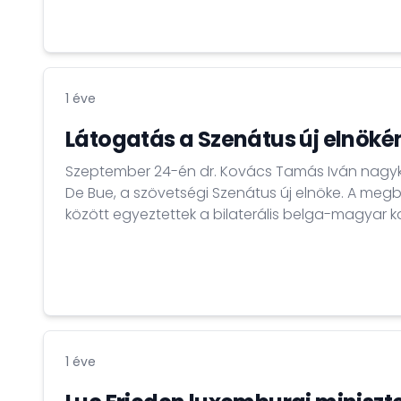
rendezvény célja egyrészt a magyar uniós elnök
autonómiára vonatkozó céljainak bemutatása, 
nemzetközi védelmi ipar két meghatározó szerep
misszióvezetők számára történő bemutatása vol
1 éve
Látogatás a Szenátus új elnöké
Szeptember 24-én dr. Kovács Tamás Iván nagyk
De Bue, a szövetségi Szenátus új elnöke. A meg
között egyeztettek a bilaterális belga-magyar k
aktuális ügyekről, mint például nagykövetségün
programjai.
1 éve