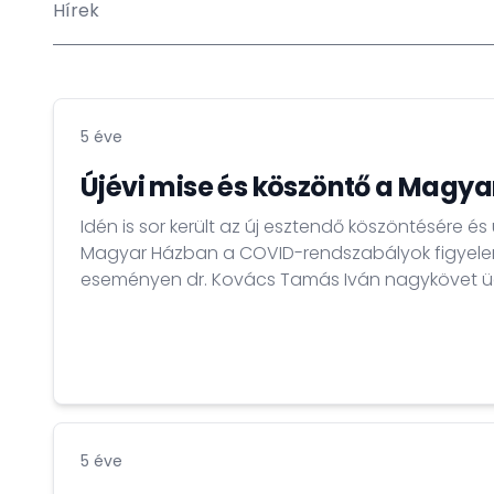
Hírek
5 éve
Újévi mise és köszöntő a Magy
Idén is sor került az új esztendő köszöntésére és 
Magyar Házban a COVID-rendszabályok figyele
eseményen dr. Kovács Tamás Iván nagykövet üdv
5 éve