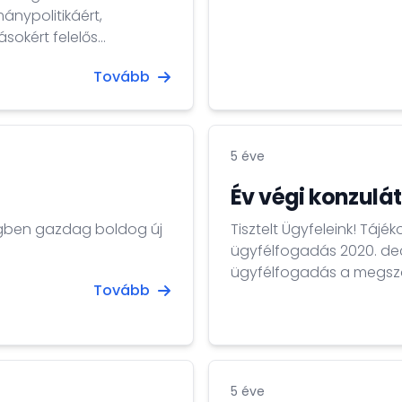
tudományos- és közélet
nypolitikáért,
ásokért felelős
Tovább
5 éve
Év végi konzul
égben gazdag boldog új
Tisztelt Ügyfeleink! Tájékoztatjuk Önöket, hogy a konzulátusi
ügyfélfogadás 2020. decem
ügyfélfogadás a megszokott 
Tovább
rendkívüli segítségnyúj
32 2 348 18 12 telefonsz
állunk rendelkezésükre. Minden kedves ügyfelünknek kellemes karácsonyi
ünnepeket és boldog Újévet kívánunk! 
Nagykövetsége Konzuli H
5 éve