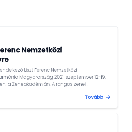
 Ferenc Nemzetközi
yre
ndelkező Liszt Ferenc Nemzetközi
armónia Magyarország 2021. szeptember 12-19.
ten, a Zeneakadémián. A rangos zenei
ilis 15-ig jelentkezhetnek a tehetséges fiatal
Tovább