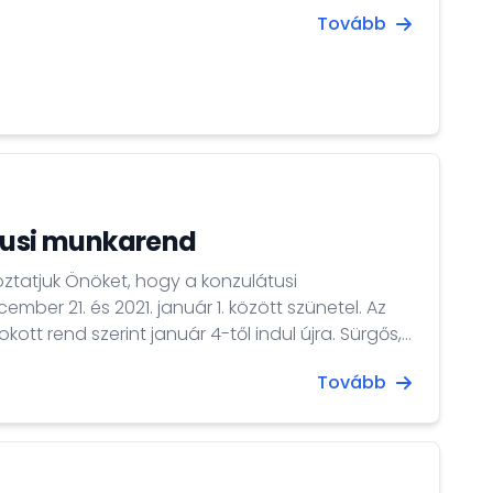
be.
Tovább
átusi munkarend
ber 21. és 2021. január 1. között szünetel. Az
rend szerint január 4-től indul újra. Sürgős,
tást igénylő konzuli ügyekben munkaidőben a +
Tovább
ámon, munkaidőn túl az ügyeleti elérhetőségeken
Magyarország Brüsszeli
ivatal