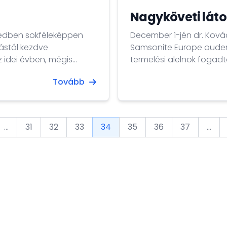
Nagyköveti lát
zedben sokféleképpen
December 1-jén dr. Ková
ástól kezdve
Samsonite Europe ouden
z idei évben, mégis
termelési alelnök fogadt
ár egy rövid üzenet
legnagyobb gyártósora 
Tovább
minden zsidó
„Made in Europe” felíra
jelent.
...
31
32
33
34
35
36
37
...
ous