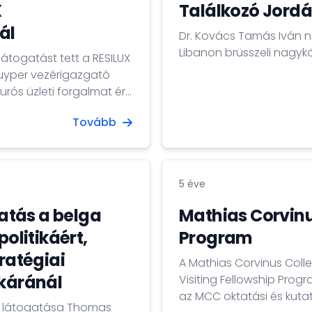
X
Találkozó Jordá
ál
Dr. Kovács Tamás Iván 
Libanon brüsszeli nagyköve
átogatást tett a RESILUX
Cuyper vezérigazgató
urós üzleti forgalmat ért
töltő belga vállalat
Tovább
l. A felek kiváló
ehetőségekről.
5 éve
atás a belga
Mathias Corvinu
litikáért,
Program
ratégiai
A Mathias Corvinus Col
tkáránál
Visiting Fellowship Prog
az MCC oktatási és kuta
ó látogatása Thomas