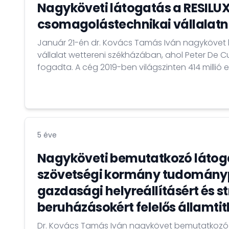
Nagyköveti látogatás a RESILU
csomagolástechnikai vállalatn
Január 21-én dr. Kovács Tamás Iván nagykövet l
vállalat wettereni székházában, ahol Peter De 
fogadta. A cég 2019-ben világszinten 414 millió e
el. A csomagolástechnikában vezető pozíciót be
Magyarországon 2002 óta rendelkezik gyártósorra
megbeszélést folytattak a további befektetési l
5 éve
Nagyköveti bemutatkozó látog
szövetségi kormány tudománypo
gazdasági helyreállításért és st
beruházásokért felelős államti
Dr. Kovács Tamás Iván nagykövet bemutatkoz