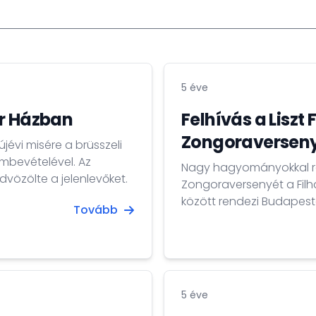
5 éve
ar Házban
Felhívás a Liszt
Zongoraversen
újévi misére a brüsszeli
mbevételével. Az
Nagy hagyományokkal re
özölte a jelenlevőket.
Zongoraversenyét a Filh
között rendezi Budapes
Tovább
megmérettetésre 2021. ápr
zongoristák.
5 éve