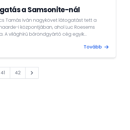
ogatás a Samsonite-nál
cs Tamás Iván nagykövet látogatást tett a
aarde-i központjában, ahol Luc Roesems
a. A világhírű bőröndgyártó cég egyik
Magyarországon, Szekszárdon található. Így a
Tovább
t a bőröndökön igazából „Made in Hungary”-t
41
42
Next &raquo;