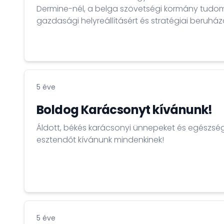
Dermine-nél, a belga szövetségi kormány tudomá
gazdasági helyreállításért és stratégiai beruház
államtitkáránál.
5 éve
Boldog Karácsonyt kívánunk!
Áldott, békés karácsonyi ünnepeket és egészs
esztendőt kívánunk mindenkinek!
5 éve