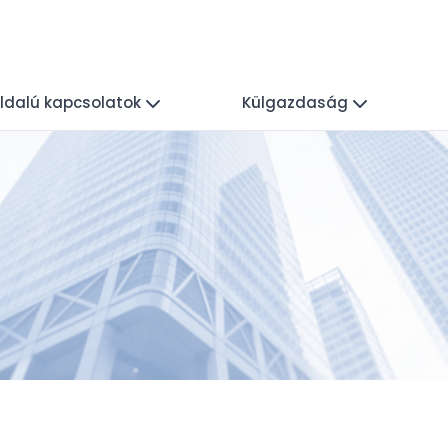
ldalú kapcsolatok
Külgazdaság