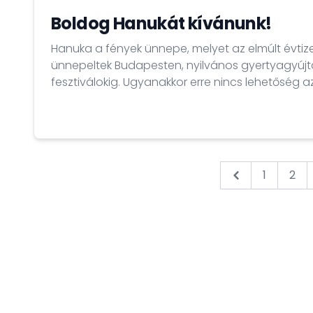
Boldog Hanukát kívánunk!
Hanuka a fények ünnepe, melyet az elmúlt évti
ünnepeltek Budapesten, nyilvános gyertyagyújt
fesztiválokig. Ugyanakkor erre nincs lehetőség a
fontos, hogy megtaláljuk az utat egymáshoz, ak
formájában. A Magyar Nagykövetség nevében 
barátunknak, boldog Hanukát kívánunk!
1
2
&laquo; Previ