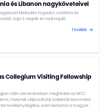
nia és Libanon nagyköveteivel
nagykövet kérésükre fogadta Jordánia és
tét, Saja S. Majalit és Fadi Hajalit.
Tovább
s Collegium Visiting Fellowship
legium idén decemberben meghirdeti az MCC
ramot, melynek célja külföldi szakértők bevonása
tási tevékenységébe, ezen keresztül a magyar