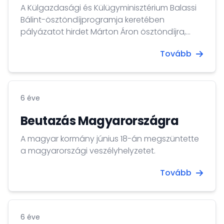
A Külgazdasági és Külügyminisztérium Balassi
Bálint-ösztöndíjprogramja keretében
pályázatot hirdet Márton Áron ösztöndíjra,
azon belül felsőoktatási előkészítő képzésre a
Tovább
2020/2021. tanévre 10 hónap időtartamra, a
diaszpóra közösségekben élő magyar
nemzetiségű vagy magukat magyar
nemzetiségűnek valló személyek számára, akik
6 éve
a magyarországi felsőoktatásban szeretnének
továbbtanulni. Határidő: 2020. július 30.
Beutazás Magyarországra
A magyar kormány június 18-án megszüntette
a magyarországi veszélyhelyzetet.
Tovább
6 éve