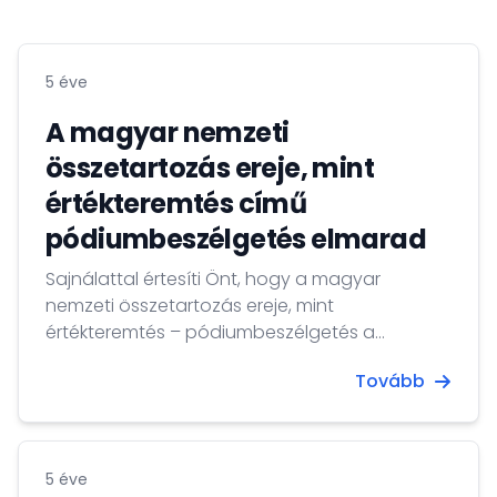
5 éve
A magyar nemzeti
összetartozás ereje, mint
értékteremtés című
pódiumbeszélgetés elmarad
Sajnálattal értesíti Önt, hogy a magyar
nemzeti összetartozás ereje, mint
értékteremtés – pódiumbeszélgetés a
történelmi tények tükrében című rendezvényt,
Tovább
amely 2020. szeptember 11. péntek 18 órakor
Luxembourgban, a 35, Rue de Gasperich cím
alatt került volna megtartásra, egy későbbi
időpontra halasztottuk. Szeptember elsejétől a
5 éve
COVID-19 vírus második hullámának okán a