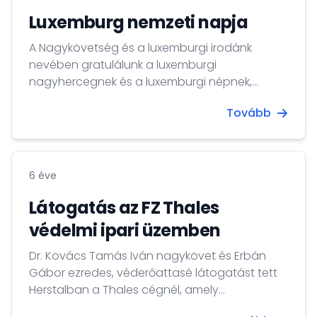
Luxemburg nemzeti napja
A Nagykövetség és a luxemburgi irodánk
nevében gratulálunk a luxemburgi
nagyhercegnek és a luxemburgi népnek,
valamint a luxemburgi kormányzati és külügyi
Tovább
partnereinknek Luxemburg nemzeti napja
alkalmából!
6 éve
Látogatás az FZ Thales
védelmi ipari üzemben
Dr. Kovács Tamás Iván nagykövet és Erbán
Gábor ezredes, véderőattasé látogatást tett
Herstalban a Thales cégnél, amely
fegyverrendszereket szállít a magyar légierő