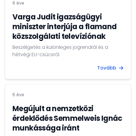
6 éve
Varga Judit igazságügyi
miniszter interjúja a flamand
közszolgálati televíziónak
Beszélgetés a különleges jogrendről és a
hétvégi EU-csúcsról.
Tovább
6 éve
Megújult a nemzetközi
érdeklődés Semmelweis Ignác
munkássága iránt