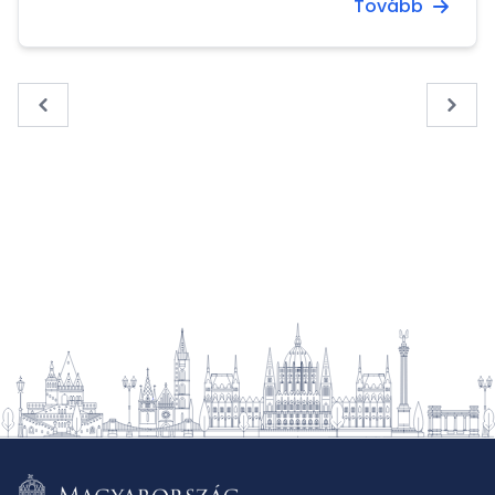
Tovább
Airbus helikoptereihez.
« Previous
Next 