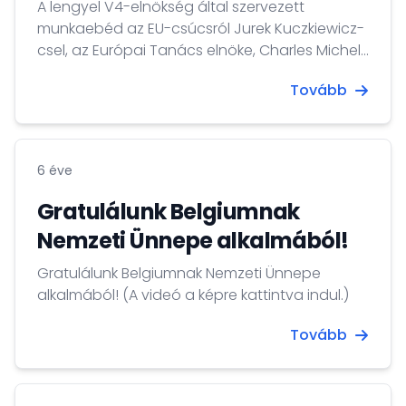
A lengyel V4-elnökség által szervezett
munkaebéd az EU-csúcsról Jurek Kuczkiewicz-
csel, az Európai Tanács elnöke, Charles Michel
stratégiai kommunikációs tanácsadójával. Az
Tovább
eseményen részt vett dr. Kovács Tamás Iván
nagykövet.
6 éve
Gratulálunk Belgiumnak
Nemzeti Ünnepe alkalmából!
Gratulálunk Belgiumnak Nemzeti Ünnepe
alkalmából! (A videó a képre kattintva indul.)
Tovább